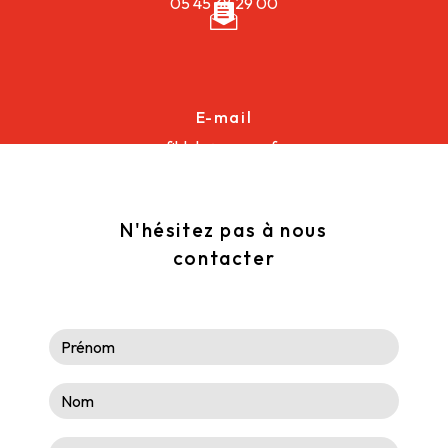
05 45 38 29 00
E-mail
fildalu@orange.fr
N'hésitez pas à nous
contacter