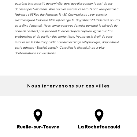
auprès d’une autorité de contrôle, ainsi que d’organiser le sort de vos
données post-mortem. Vous pouvez exercer ces droits par voie postale à
l'adresse 693 Rue des Platanes 16430 Champniers ou par courrier
électronique à l'adresse fildalu@orange.fr. Un justificatif d'identité pourra
vous être demandé. Nous conservons vos données pendant la période de
prise de contact puis pendant la durée de prescription légale aux fins
probatoires et de gestion des contentieux. Vous avez le droit de vous
inscrire sur la liste d'opposition au démarchage téléphonique, disponible à
cette adresse :
Bloctel.gouv.fr
. Consultez le site cnil.fr pour plus
d’informations sur vos droits.
Nous intervenons sur ces villes
Ruelle-sur-Touvre
La Rochefoucauld