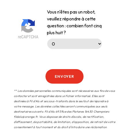
Vous n'êtes pas un robot,
veuillez répondre à cette
question : combien font cinq
plus huit ?
ENVOYER
** Les données personnelles communiquées sont nécessaires aux fins de vous
contacter et sont enregistrées dans un fichier informatisé. Elles sont
destinées à Fil d'Alu et ses sous-traitants dans le seul but de répondre à
votre message. Les données collectées seront communiquées aux seuls
destinataires suivants: Fil d'Alu 693 Rue des Platanes 16430 Champniers
fildalu@orange.fr. Vous disposez de droits d’accès, de rectification,
d’effacement, de portabilité, de limitation, d’opposition, de retrait de votre
consentement à tout moment et du droit d’introduire une réclamation