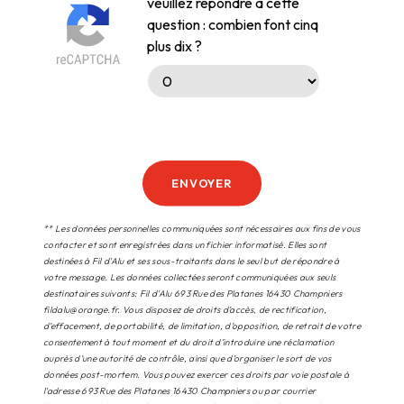
veuillez répondre à cette
question : combien font cinq
plus dix ?
ENVOYER
** Les données personnelles communiquées sont nécessaires aux fins de vous
contacter et sont enregistrées dans un fichier informatisé. Elles sont
destinées à Fil d'Alu et ses sous-traitants dans le seul but de répondre à
votre message. Les données collectées seront communiquées aux seuls
destinataires suivants: Fil d'Alu 693 Rue des Platanes 16430 Champniers
fildalu@orange.fr. Vous disposez de droits d’accès, de rectification,
d’effacement, de portabilité, de limitation, d’opposition, de retrait de votre
consentement à tout moment et du droit d’introduire une réclamation
auprès d’une autorité de contrôle, ainsi que d’organiser le sort de vos
données post-mortem. Vous pouvez exercer ces droits par voie postale à
l'adresse 693 Rue des Platanes 16430 Champniers ou par courrier