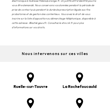
électronique à l'adresse fildalu@orange.fr. Un justificatif d'identité pourra
vous être demandé. Nous conservons vos données pendant la période de
prise de contact puis pendant la durée de prescription légale aux fins
probatoires et de gestion des contentieux. Vous avez le droit de vous
inscrire sur la liste d'opposition au démarchage téléphonique, disponible à
cette adresse :
Bloctel.gouv.fr
. Consultez le site cnil.fr pour plus
d’informations sur vos droits.
Nous intervenons sur ces villes
Ruelle-sur-Touvre
La Rochefoucauld