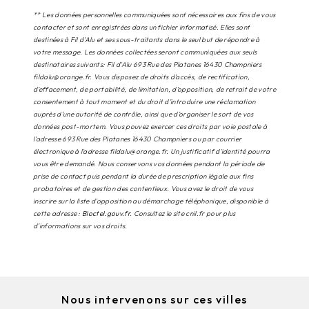
** Les données personnelles communiquées sont nécessaires aux fins de vous
contacter et sont enregistrées dans un fichier informatisé. Elles sont
destinées à Fil d'Alu et ses sous-traitants dans le seul but de répondre à
votre message. Les données collectées seront communiquées aux seuls
destinataires suivants: Fil d'Alu 693 Rue des Platanes 16430 Champniers
fildalu@orange.fr. Vous disposez de droits d’accès, de rectification,
d’effacement, de portabilité, de limitation, d’opposition, de retrait de votre
consentement à tout moment et du droit d’introduire une réclamation
auprès d’une autorité de contrôle, ainsi que d’organiser le sort de vos
données post-mortem. Vous pouvez exercer ces droits par voie postale à
l'adresse 693 Rue des Platanes 16430 Champniers ou par courrier
électronique à l'adresse fildalu@orange.fr. Un justificatif d'identité pourra
vous être demandé. Nous conservons vos données pendant la période de
prise de contact puis pendant la durée de prescription légale aux fins
probatoires et de gestion des contentieux. Vous avez le droit de vous
inscrire sur la liste d'opposition au démarchage téléphonique, disponible à
cette adresse :
Bloctel.gouv.fr
. Consultez le site cnil.fr pour plus
d’informations sur vos droits.
Nous intervenons sur ces villes