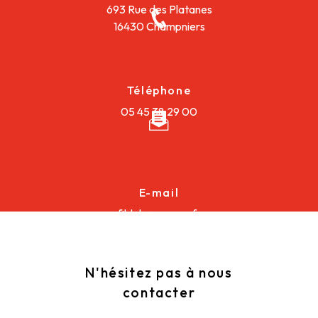
693 Rue des Platanes
16430 Champniers
Téléphone
05 45 38 29 00
E-mail
fildalu@orange.fr
N'hésitez pas à nous
contacter