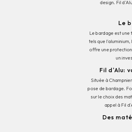
design. Fil d'A
Le b
Le bardage est une t
tels que l'aluminium,
offre une protection
un inve
Fil d'Alu:
Située à Champniers,
pose de bardage. Fort
sur le choix des mat
appel à Fil d
Des matér