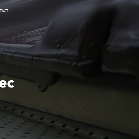
TACT
ec