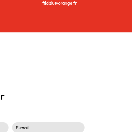
fildalu@orange.fr
er