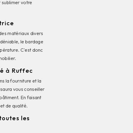
r sublimer votre
trice
 des matériaux divers
indéniable, le bardage
mpérature. C'est donc
obilier.
té à Ruffec
s la fourniture et la
 saura vous conseiller
 bâtiment. En faisant
et de qualité.
toutes les