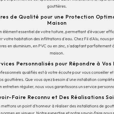
gouttières.
res de Qualité pour une Protection Optim
Maison
un élément essentiel de votre toiture, permettant d'évacuer eff
er votre habitation des infiltrations d'eau. Chez Fil d'Alu, nous 
es en aluminium, en PVC ou en zinc, s'adaptant parfaitement à 
maison.
rvices Personnalisés pour Répondre à Vos 
fessionnels qualifiés est à votre écoute pour vous conseiller
os gouttières. Que vous ayez besoin d'une installation complèt
n entretien régulier, nous vous garantissons un service personnal
voir-Faire Reconnu et Des Réalisations So
s mettons un point d'honneur à réaliser des installations de gou
s normes en vigueur. Notre expertise et notre savoir-faire nous