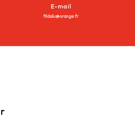
E-mail
fildalu@orange.fr
er