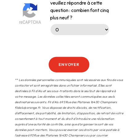
veuillez répondre à cette
question : combien font cinq
plus neuf ?
ENVOYER
** Les données personnelles communiquées sont nécessaires aux fins de vous
contacter et sont enregistrées dans un fichier informatisé. Elles sont
destinées à Fil d'Alu et ses sous-traitants dans le seul but de répondre à
votre message. Les données collectées seront communiquées aux seuls
destinataires suivants: Fil d'Alu 693 Rue des Platanes 16430 Champniers
fildalu@orange.fr. Vous disposez de droits d’accès, de rectification,
d’effacement, de portabilité, de limitation, d’opposition, de retrait de votre
consentement à tout moment et du droit d’introduire une réclamation
auprès d’une autorité de contrôle, ainsi que d’organiser le sort de vos
données post-mortem. Vous pouvez exercer ces droits par voie postale à
l'adresse 693 Rue des Platanes 16430 Champniers ou par courrier